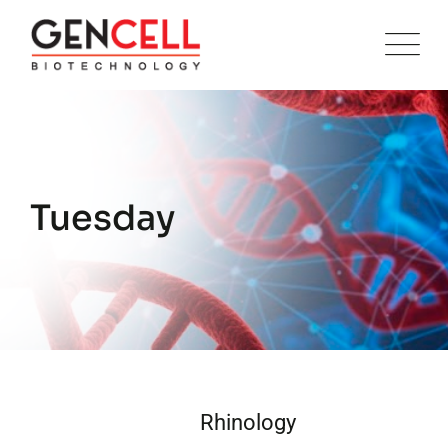
Skip
to
content
Tuesday
Rhinology